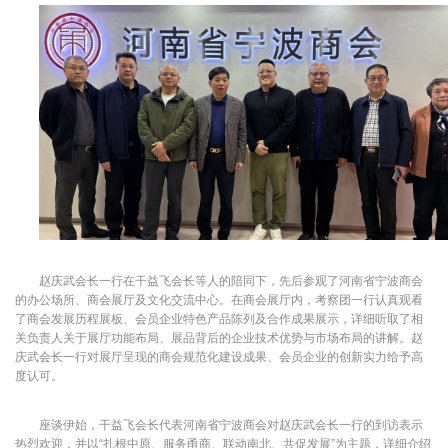
赵庆武会长一行在干益飞会长等人的陪同下，先后参观了河南省宁波商会
的办公场所、商会展厅及文化交流中心。在商会展厅内，考察团一行认真观看
了商会发展历程展板、会员企业特色产品陈列及合作成果展示，详细听取了相
关负责人关于展厅功能布局、展品背后的企业技术优势与市场布局的讲解。赵
庆武会长一行对展厅呈现的商会规范化建设成果、会员企业的创新实力给予高
度认可。
座谈伊始，干益飞会长代表河南省宁波商会对赵庆武会长一行的到访表示
热烈欢迎，并以“扎根中原、服务甬商、联动南北、共促发展”为主题，详细介绍