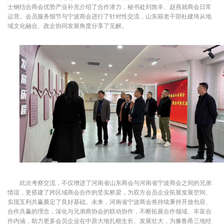
士钢结合商会优势产业补充介绍了合作潜力，秘书处刘敦丰、赵燕就商会日常
运营、会员服务细节与宁波商会进行了针对性交流，山东籍老干部杜建琦从地
域文化融合、政企协同发展角度分享了见解。
此次考察交流，不仅增进了河南省山东商会与河南省宁波商会之间的兄弟
情谊，更搭建了跨区域商会合作的坚实桥梁，为双方会员企业拓展发展空间、
实现互利共赢奠定了良好基础。未来，河南省宁波商会将持续秉持开放包容、
合作共赢的理念，深化与兄弟商协会的联动协作，不断拓展合作领域、丰富合
作内涵，助力更多会员企业在中原大地扎根生长、发展壮大，为豫鲁甬三地经