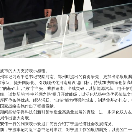
波市的大力支持表示感谢。
州牢记习近平总书记视察河南、郑州时提出的奋勇争先、更加出彩殷殷嘱
国家队、提升国际化、引领现代化河南建设”总目标，持续加快国家创新
红”的基础上，“勇”字当头、乘胜追击、全线突破，以新能源汽车、电子
纽、谋划新的“空中丝绸之路”提升开放能级，以活化弘扬中华优秀传统
座区位条件优越、经济活跃、“自转”能力很强的城市，制造业基础扎实
国家战略实施作出了积极贡献。
期间能够学得科技创新引领制造业高质量发展的真经，进一步深化双方友
局作出更大贡献。
安伟一行的到来表示欢迎并简要介绍了宁波经济社会发展情况。
前，宁波牢记习近平总书记对浙江、对宁波工作的殷切嘱托，以党的二十