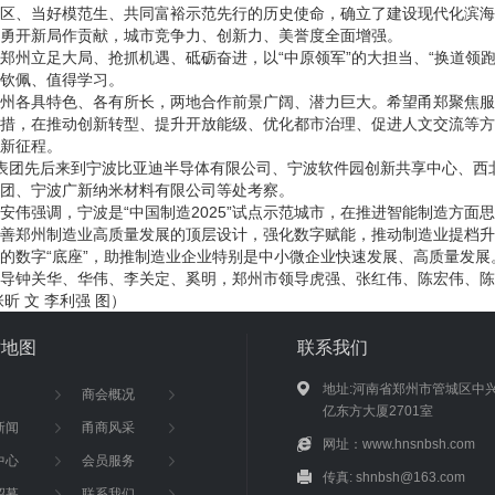
区、当好模范生、共同富裕示范先行的历史使命，确立了建设现代化滨海
勇开新局作贡献，城市竞争力、创新力、美誉度全面增强。
郑州立足大局、抢抓机遇、砥砺奋进，以“中原领军”的大担当、“换道领跑
钦佩、值得学习。
州各具特色、各有所长，两地合作前景广阔、潜力巨大。希望甬郑聚焦服务
措，在推动创新转型、提升开放能级、优化都市治理、促进人文交流等方
新征程。
表团先后来到宁波比亚迪半导体有限公司、宁波软件园创新共享中心、西
团、宁波广新纳米材料有限公司等处考察。
安伟强调，宁波是“中国制造2025”试点示范城市，在推进智能制造方
善郑州制造业高质量发展的顶层设计，强化数字赋能，推动制造业提档升
的数字“底座”，助推制造业企业特别是中小微企业快速发展、高质量发展
导钟关华、华伟、李关定、奚明，郑州市领导虎强、张红伟、陈宏伟、陈
张昕 文 李利强 图）
站地图
联系我们
地址:河南省郑州市管城区中
商会概况
亿东方大厦2701室
新闻
甬商风采
网址：www.hnsnbsh.com
中心
会员服务
传真: shnbsh@163.com
招募
联系我们