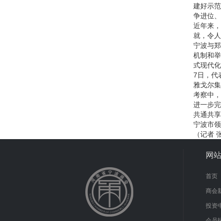
建好示范
争进位、
近年来，
就，令人
宁波与郑
机制和举
式现代化
7日，代
雅戈尔集
考察中，
进一步完
共通共享
宁波市领
（记者 
网
首页
商会
投资
会员