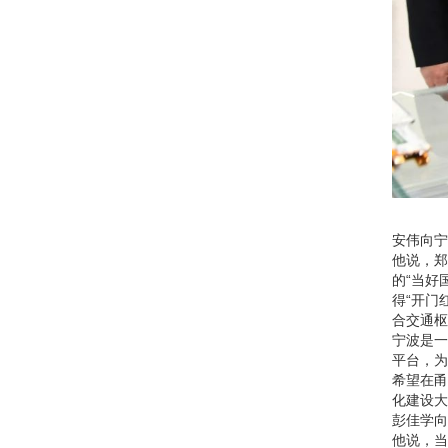
安伟向宁
他说，郑
的“当好
得“开门
合交通枢
宁波是一
平台，为
希望在甬
化建设大
彭佳学向
他说，当